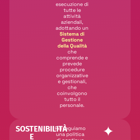
esecuzione di
tutte le
attività
aziendali,
adottando un
Sistema di
Gestione
della Qualità
che
comprende e
prevede
procedure
organizzative
e gestionali,
che
coinvolgono
tutto il
personale.
SOSTENIBILITÀ
Perseguiamo
una politica
E