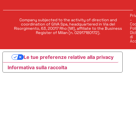
Pri
Company subjected to the activity of direction and
–
coordination of GIVA Spa, headquartered in Via del
Coo
Risorgimento, 63, 20017 Rho (MI), affiliate to the Business
Pol
Register of Milan (n. 02917180172).
Dic
di
Acc
Le tue preferenze relative alla privacy
Informativa sulla raccolta