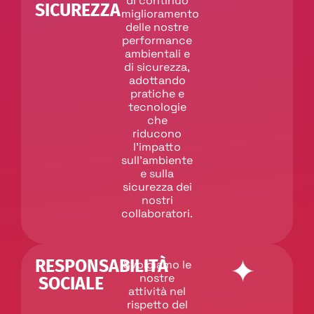
di continuo
SICUREZZA
miglioramento
delle nostre
performance
ambientali e
di sicurezza,
adottando
pratiche e
tecnologie
che
riducono
l’impatto
sull’ambiente
e sulla
sicurezza dei
nostri
collaboratori.
RESPONSABILITÀ
Svolgiamo le
nostre
SOCIALE
attività nel
rispetto del